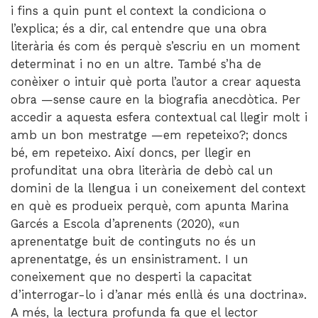
i fins a quin punt el context la condiciona o
l’explica; és a dir, cal entendre que una obra
literària és com és perquè s’escriu en un moment
determinat i no en un altre. També s’ha de
conèixer o intuir què porta l’autor a crear aquesta
obra —sense caure en la biografia anecdòtica. Per
accedir a aquesta esfera contextual cal llegir molt i
amb un bon mestratge —em repeteixo?; doncs
bé, em repeteixo. Així doncs, per llegir en
profunditat una obra literària de debò cal un
domini de la llengua i un coneixement del context
en què es produeix perquè, com apunta Marina
Garcés a Escola d’aprenents (2020), «un
aprenentatge buit de continguts no és un
aprenentatge, és un ensinistrament. I un
coneixement que no desperti la capacitat
d’interrogar-lo i d’anar més enllà és una doctrina».
A més, la lectura profunda fa que el lector