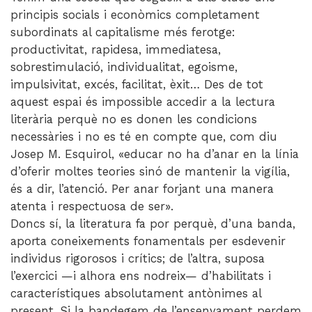
principis socials i econòmics completament
subordinats al capitalisme més ferotge:
productivitat, rapidesa, immediatesa,
sobrestimulació, individualitat, egoisme,
impulsivitat, excés, facilitat, èxit… Des de tot
aquest espai és impossible accedir a la lectura
literària perquè no es donen les condicions
necessàries i no es té en compte que, com diu
Josep M. Esquirol, «educar no ha d’anar en la línia
d’oferir moltes teories sinó de mantenir la vigília,
és a dir, l’atenció. Per anar forjant una manera
atenta i respectuosa de ser».
Doncs sí, la literatura fa por perquè, d’una banda,
aporta coneixements fonamentals per esdevenir
individus rigorosos i crítics; de l’altra, suposa
l’exercici —i alhora ens nodreix— d’habilitats i
característiques absolutament antònimes al
present. Si la bandegem de l’ensenyament perdem