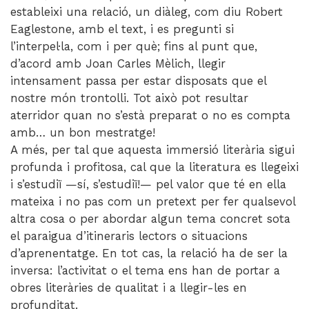
estableixi una relació, un diàleg, com diu Robert
Eaglestone, amb el text, i es pregunti si
l’interpel·la, com i per què; fins al punt que,
d’acord amb Joan Carles Mèlich, llegir
intensament passa per estar disposats que el
nostre món trontolli. Tot això pot resultar
aterridor quan no s’està preparat o no es compta
amb… un bon mestratge!
A més, per tal que aquesta immersió literària sigui
profunda i profitosa, cal que la literatura es llegeixi
i s’estudiï —sí, s’estudiï!— pel valor que té en ella
mateixa i no pas com un pretext per fer qualsevol
altra cosa o per abordar algun tema concret sota
el paraigua d’itineraris lectors o situacions
d’aprenentatge. En tot cas, la relació ha de ser la
inversa: l’activitat o el tema ens han de portar a
obres literàries de qualitat i a llegir-les en
profunditat.