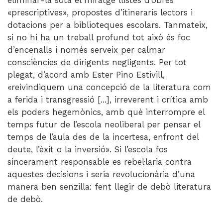
eliminar-la sota el miratge llistes d’obres
«prescriptives», propostes d’itineraris lectors i
dotacions per a biblioteques escolars. Tanmateix,
si no hi ha un treball profund tot això és foc
d’encenalls i només serveix per calmar
consciències de dirigents negligents. Per tot
plegat, d’acord amb Ester Pino Estivill,
«reivindiquem una concepció de la literatura com
a ferida i transgressió [...], irreverent i crítica amb
els poders hegemònics, amb què interrompre el
temps futur de l’escola neoliberal per pensar el
temps de l’aula des de la incertesa, enfront del
deute, l’èxit o la inversió». Si l’escola fos
sincerament responsable es rebel·laria contra
aquestes decisions i seria revolucionària d’una
manera ben senzilla: fent llegir de debò literatura
de debò.