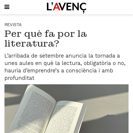
SUBSCRIU-T'HI
REVISTA
Per què fa por la
PORTADA
literatura?
QUI SOM
L'AVENÇ PAPER
L’arribada de setembre anuncia la tornada a
PLECS D'HISTÒRIA LOCAL
unes aules en què la lectura, obligatòria o no,
LLIBRES
hauria d’emprendre’s a consciència i amb
PUBLICITAT
profunditat
AGENDA
VIDEOTECA
Focus
Entrevistes
Actualitat
El llibre de la setmana
Mirador