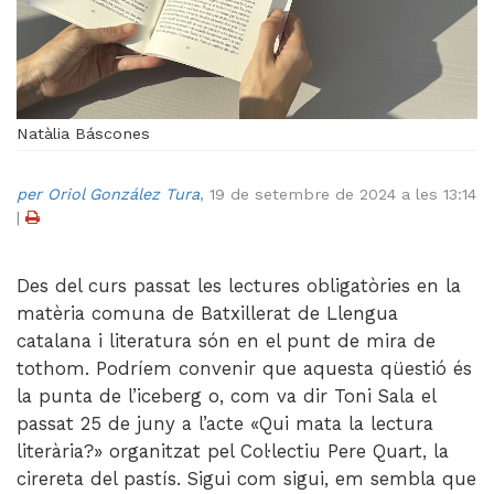
Videoteca
Termes legals
Natàlia Báscones
per Oriol González Tura
,
19 de setembre de 2024 a les 13:14
|
Des del curs passat les lectures obligatòries en la
matèria comuna de Batxillerat de Llengua
catalana i literatura són en el punt de mira de
tothom. Podríem convenir que aquesta qüestió és
la punta de l’iceberg o, com va dir Toni Sala el
passat 25 de juny a l’acte «Qui mata la lectura
literària?» organitzat pel Col·lectiu Pere Quart, la
cirereta del pastís. Sigui com sigui, em sembla que