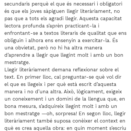
secundaris perquè el que és necessari i obligatori
és que els joves sàpiguen llegir literàriament, no
pas que a tots els agradi llegir. Aquesta capacitat
lectora profunda s’aprèn practicant-la i
enfrontant-se a textos literaris de qualitat que ens
obliguin i alhora ens ensenyin a exercitar-la. És
una obvietat, però no hi ha altra manera
d’aprendre a llegir que llegint molt i amb un bon
mestratge.
Llegir literàriament demana reflexionar sobre el
text. En primer lloc, cal preguntar-se què vol dir
el que es llegeix i per què està escrit d’aquesta
manera i no d’una altra. Això, lògicament, exigeix
un coneixement i un domini de la llengua que, en
bona mesura, s’adquireix llegint molt i amb un
bon mestratge —oh, sorpresa! En segon lloc, llegir
literàriament també suposa conèixer el context en
què es crea aquella obra: en quin moment s’escriu