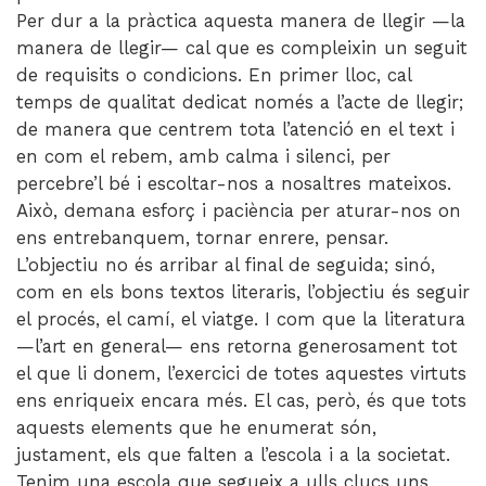
Per dur a la pràctica aquesta manera de llegir —la
manera de llegir— cal que es compleixin un seguit
de requisits o condicions. En primer lloc, cal
temps de qualitat dedicat només a l’acte de llegir;
de manera que centrem tota l’atenció en el text i
en com el rebem, amb calma i silenci, per
percebre’l bé i escoltar-nos a nosaltres mateixos.
Això, demana esforç i paciència per aturar-nos on
ens entrebanquem, tornar enrere, pensar.
L’objectiu no és arribar al final de seguida; sinó,
com en els bons textos literaris, l’objectiu és seguir
el procés, el camí, el viatge. I com que la literatura
—l’art en general— ens retorna generosament tot
el que li donem, l’exercici de totes aquestes virtuts
ens enriqueix encara més. El cas, però, és que tots
aquests elements que he enumerat són,
justament, els que falten a l’escola i a la societat.
Tenim una escola que segueix a ulls clucs uns