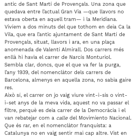
antic de Sant Martí de Provençals. Una zona que
quedava entre l’actual Gran Via —que llavors no
estava oberta en aquell tram— i la Meridiana.
Vivíem a dos minuts del que tothom en deia Ca la
Vila, que era l’antic ajuntament de Sant Martí de
Provençals, situat, llavors i ara, en una plaça
anomenada de Valentí Almirall. Dos carrers més
enllà hi havia el carrer de Narcís Monturiol.
Sembla clar, doncs, que el que va fer la purga,
l’any 1939, del nomenclàtor dels carrers de
Barcelona, almenys en aquella zona, no sabia gaire
res.
Això sí, el carrer on jo vaig viure vint-i-sis o vint-
i-set anys de la meva vida, aquest no va passar el
filtre, perquè es deia carrer de la Democràcia i el
van rebatejar com a
calle
del Movimiento Nacional.
Que és rar, en el nomenclàtor franquista: a
Catalunya no en vaig sentir mai cap altre. Vist en