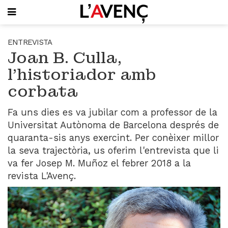
SUBSCRIU-T'HI
ENTREVISTA
Joan B. Culla,
PORTADA
l’historiador amb
QUI SOM
corbata
L'AVENÇ PAPER
PLECS D'HISTÒRIA LOCAL
LLIBRES
Fa uns dies es va jubilar com a professor de la
PUBLICITAT
Universitat Autònoma de Barcelona després de
AGENDA
quaranta-sis anys exercint. Per conèixer millor
VIDEOTECA
la seva trajectòria, us oferim l'entrevista que li
va fer Josep M. Muñoz el febrer 2018 a la
Focus
revista L'Avenç.
Entrevistes
Actualitat
El llibre de la setmana
Mirador