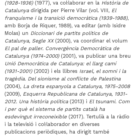
(1928-1936)
(1977), va col·laborar en la
Història de
Catalunya
dirigida per Pierre Vilar (vol. VIII,
El
franquisme i la transició democràtica (1939-1988)
,
amb Borja de Riquer, 1989), va editar (amb Isidre
Molas) un
Diccionari de partits polítics de
Catalunya, Segle XX
(2000), va coordinar el volum
El pal de paller. Convergència Democràtica de
Catalunya (1974-2000)
(2001), va publicar una breu
Unió Democràtica de Catalunya: el llarg camí
(1931-2001)
(2002) i els llibres
Israel, el somni i la
tragèdia. Del sionisme al conflicte de Palestina
(2004),
La dreta espa­nyola a Catalunya, 1975-2008
(2009),
Esquerra Republicana de Catalunya, 1931-
2012. Una història política
(2013) i
El tsunami. Com
i per què el sistema de partits català ha
esdevingut irreconeixible
(2017). Tertulià a la ràdio
i la televisió i col·laborador en diverses
publicacions periòdiques, ha dirigit també