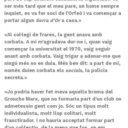
ser més tard que el meu pare, un home sempre
inquiet, es va fer soci de l’Orfeó i va començar a
portar algun
Serra d’Or
a casa.»
«Al col·legi de frares, la gent anava amb
corbata. A mi m’agradava dur-ne i, quan vaig
començar la universitat el 1970, vaig seguir
anant amb corbata. Vaig trigar a adonar-me que
ningú més no en duia. Més ben dit: a part de mi,
només duien corbata els
socials
, la policia
secreta.»
«Jo podria haver fet meva aquella broma del
Groucho Marx, que no formaria part d’un club on
admetessin gent com jo. Sóc un tipus molt
individualista, molt llop solitari, molt
franctirador. I no hauria acceptat formar part
d’un col·lectiu, de la mena que fos, on em