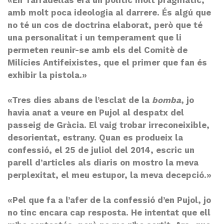
amb molt poca ideologia al darrere. És algú que
no té un cos de doctrina elaborat, però que té
una personalitat i un temperament que li
permeten reunir-se amb els del Comitè de
Milícies Antifeixistes, que el primer que fan és
exhibir la pistola.»
«Tres dies abans de l’esclat de la
bomba
, jo
havia anat a veure en Pujol al despatx del
passeig de Gràcia. El vaig trobar irreconeixible,
desorientat, estrany. Quan es produeix la
confessió, el 25 de juliol del 2014, escric un
parell d’articles als diaris on mostro la meva
perplexitat, el meu estupor, la meva decepció.»
«Pel que fa a l’afer de la confessió d’en Pujol, jo
no tinc encara cap resposta. He intentat que ell