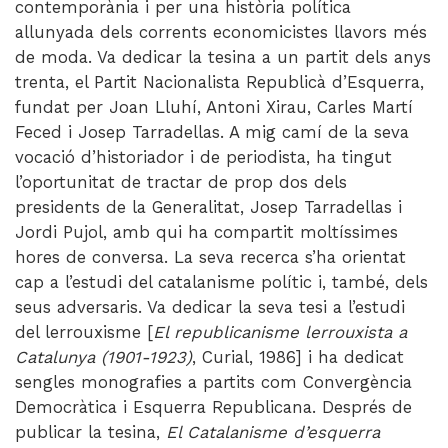
contemporània i per una història política
allunyada dels cor­rents economicistes llavors més
de moda. Va dedicar la tesina a un partit dels anys
trenta, el Partit Nacionalista Republicà d’Esquerra,
fundat per Joan Lluhí, Antoni Xirau, Carles Martí
Feced i Josep Tarradellas. A mig camí de la seva
vocació d’historiador i de periodista, ha tingut
l’oportunitat de tractar de prop dos dels
presidents de la Generalitat, Josep Tarradellas i
Jordi Pujol, amb qui ha compartit moltíssimes
hores de conversa. La seva recerca s’ha orientat
cap a l’estudi del catalanisme polític i, també, dels
seus adversaris. Va dedicar la seva tesi a l’estudi
del lerrouxisme [
El republicanisme lerrouxista a
Catalunya (1901-1923)
, Curial, 1986] i ha dedicat
sengles monografies a partits com Convergència
Democràtica i Esquerra Republicana. Després de
publicar la tesina,
El Catalanisme d’esquerra