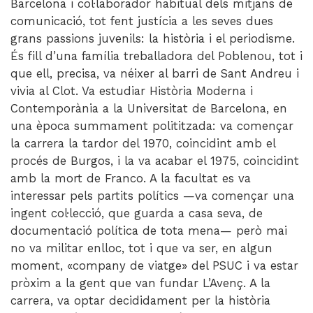
Barcelona i col·laborador habitual dels mitjans de
comunicació, tot fent justícia a les seves dues
grans passions juvenils: la història i el periodisme.
És fill d’una família treballadora del Poblenou, tot i
que ell, precisa, va néixer al barri de Sant Andreu i
vivia al Clot. Va estudiar Història Moderna i
Contemporània a la Universitat de Barcelona, en
una època summament polititzada: va començar
la carrera la tardor del 1970, coincidint amb el
procés de Burgos, i la va acabar el 1975, coincidint
amb la mort de Franco. A la facultat es va
interessar pels partits polítics —va començar una
ingent col·lecció, que guarda a casa seva, de
documentació política de tota mena— però mai
no va militar enlloc, tot i que va ser, en algun
moment, «company de viatge» del PSUC i va estar
pròxim a la gent que van fundar L’Avenç. A la
carrera, va optar decididament per la història