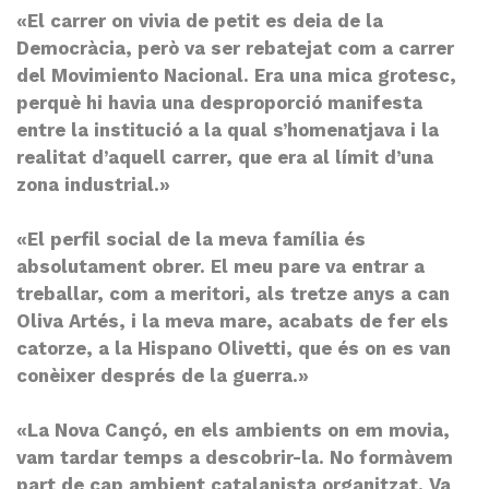
«El carrer on vivia de petit es deia de la
Democràcia, però va ser rebatejat com a carrer
del Movimiento Nacional. Era una mica grotesc,
perquè hi havia una desproporció manifesta
entre la institució a la qual s’homenatjava i la
realitat d’aquell carrer, que era al límit d’una
zona industrial.»
«El perfil social de la meva família és
absolutament obrer. El meu pare va entrar a
treballar, com a meritori, als tretze anys a can
Oliva Artés, i la meva mare, acabats de fer els
catorze, a la Hispano Olivetti, que és on es van
conèixer després de la guerra.»
«La Nova Cançó, en els ambients on em movia,
vam tardar temps a descobrir-la. No formàvem
part de cap ambient catalanista organitzat. Va