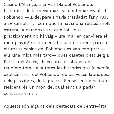
Casino L’Aliança, a la Rambla del Poblenou.
La família de la meva mare va continuar vivint al
Poblenou —la del pare s’havia traslladat l’any 1935
a l’Eixample—, i com que hi havia una relació molt
estreta, la paradoxa era que tot i que
pràcticament no hi vaig viure mai, en canvi era el
meu paisatge sentimental. Quan els meus pares i
els meus cosins del Poblenou es van comprar —
ells una mica més tard— dues casetes d’estiueig a
Parets del Vallès, als vespres d’estiu ens hi
reuníem tots, i allà totes les històries que jo sentia
explicar eren del Poblenou: de les velles fàbriques,
dels passatges, de la guerra. Sense ser-ne nadiu ni
resident, és un món del qual sentia a parlar
constantment…
Aquests són alguns dels destacats de l'entrevista: