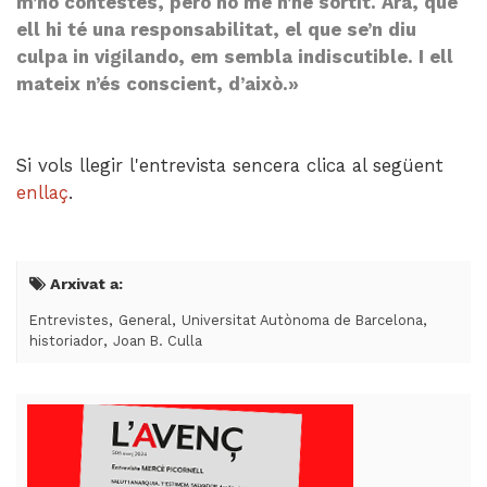
m’ho contestés, però no me n’he sortit. Ara, que
ell hi té una responsabilitat, el que se’n diu
culpa in vigilando, em sembla indiscutible. I ell
mateix n’és conscient, d’això.»
Si vols llegir l'entrevista sencera clica al següent
enllaç
.
Arxivat a:
,
,
,
Entrevistes
General
Universitat Autònoma de Barcelona
,
historiador
Joan B. Culla