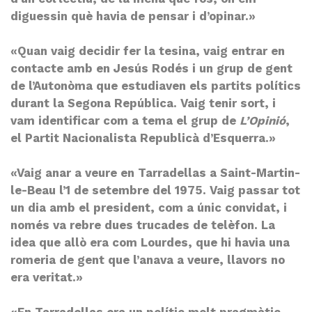
diguessin què havia de pensar i d’opinar.»
«Quan vaig decidir fer la tesina, vaig entrar en
contacte amb en Jesús Rodés i un grup de gent
de l’Autonòma que estudiaven els partits polítics
durant la Segona República. Vaig tenir sort, i
vam identificar com a tema el grup de
L’Opinió
,
el Partit Nacionalista Republicà d’Esquerra.»
«Vaig anar a veure en Tarradellas a Saint-Martin-
le-Beau l’1 de setembre del 1975. Vaig passar tot
un dia amb el president, com a únic convidat, i
només va rebre dues trucades de telèfon. La
idea que allò era com Lourdes, que hi havia una
romeria de gent que l’anava a veure, llavors no
era veritat.»
«En Tarradellas era un polític molt pragmàtic,