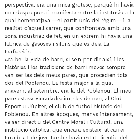
perspectiva, era una mica grotesc, perquè hi havia
una desproporció manifesta entre la institució a la
qual homenatjava —el partit únic del règim— i la
realitat d’aquell carrer, que confrontava amb una
zona industrial; de fet, en un extrem hi havia una
fàbrica de gasoses i sifons que es deia La
Perfección.
Ara bé, la vida de barri, si se’n pot dir així, i les
històries i les tradicions de barri meves sempre
van ser les dels meus pares, que procedien tots
dos del Poblenou. La festa major a la qual
anàvem, al setembre, era la del Poblenou. El meu
pare estava vinculadíssim, des de nen, al Club
Esportiu Júpiter, el club de futbol històric del
Poblenou. En altres èpoques, menys intensament,
va ser directiu del Centre Moral i Cultural, una
institució catòlica, que encara existeix, al carrer
Pujades. I de jove també havia estat directiu del