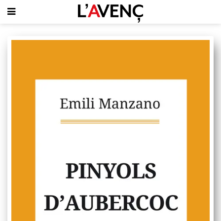
SUBSCRIU-T'HI
PORTADA
QUI SOM
L'AVENÇ PAPER
PLECS D'HISTÒRIA LOCAL
LLIBRES
PUBLICITAT
AGENDA
VIDEOTECA
Focus
Entrevistes
Actualitat
El llibre de la setmana
Mirador